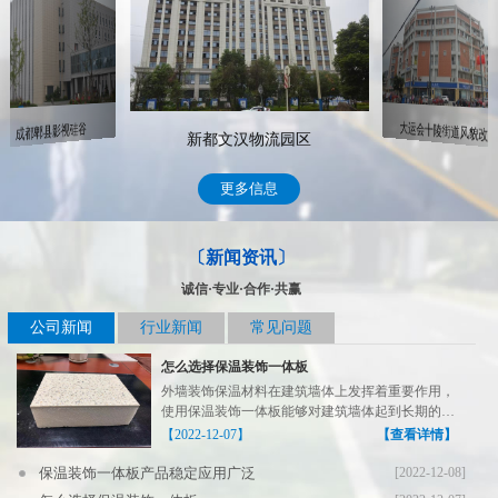
大运会十陵街道风貌改造
成都郫县影视硅谷
新都文汉物流园区
更多信息
〔新闻资讯〕
诚信·专业·合作·共赢
公司新闻
行业新闻
常见问题
怎么选择保温装饰一体板
外墙装饰保温材料在建筑墙体上发挥着重要作用，
使用保温装饰一体板能够对建筑墙体起到长期的保
温装饰作用，在...
【2022-12-07】
【查看详情】
保温装饰一体板产品稳定应用广泛
[2022-12-08]