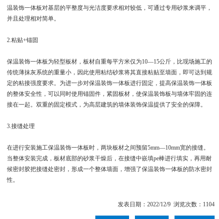
温装饰一体板对基层的平整度与光洁度要求相对较低，可通过专用砂浆来调平，
并且处理相对简单。
2.粘贴+锚固
保温装饰一体板为轻型板材，板材自重每平方米仅为10—15公斤，比现场施工的
传统薄抹灰系统的重量小，因此使用粘结砂浆将其直接粘贴至墙面，即可达到规
定的粘接强度要求。为进一步对保温装饰一体板进行固定，提高保温装饰一体板
的整体安全性，可以同时使用锚固件，紧固板材，使保温装饰板与墙体牢固的连
接在一起。双重的固定模式，为高层建筑的墙体装饰保温提供了安全的保障。
3.接缝处理
在进行安装施工保温装饰一体板时，两块板材之间预留5mm—10mm宽的接缝。
当整体安装完成，板材底部的砂浆干燥后，在接缝中嵌填pe棒进行填实，再用耐
候密封胶把接缝处密封，形成一个整体墙面，增强了保温装饰一体板的防水密封
性。
发表日期：2022/12/9 浏览次数：1104