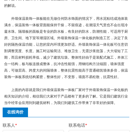
的解说。
外墙保温装饰一体板能在无做任何防水饰面的情况下，用水泥粘结成池体装
满水，保温装饰一体板背面能保持干燥，不留痕迹，在潮湿天气里也不会出现冷
凝水珠。隔墙板的面板是专业的防水板，有良好的防水，防潮性能，可适用于厨
房、卫生间、地下室等潮湿区域。外墙装饰保温一体化板的制造工艺，决定了良
好的隔热保温功能，让您的室内环境更加舒适。外墙装饰保温一体化板可任意切
割调整宽度、长度。施工时运输简洁、堆放卫生，无需沙浆批荡，大大缩短了工
期，而且材料损耗率低，减少了建筑垃圾。整体性好由于是装配式施工，本体三
合一结构，板与板连接成整体，抗冲击性能强，用钢结构方法锚固，墙体强度
高，可做层高、跨度大的间隔墙体，整体抗震性能高于普通砌筑墙体多倍，保温
装饰一体板系统结构紧密，整体性好，不变形，墙面不易松散，抗震性好。
上面的内容就是我们外墙保温装饰一体板厂家对于外墙装饰保温一体化板的
相关知识的介绍，相信我们大家对于产品都有了更多的了解。它是我们建筑行业
当中经常会应用到到建筑材料，为我们到建筑工作带来了非常好的保障。
在线询价
联系人
*
联系电话
*