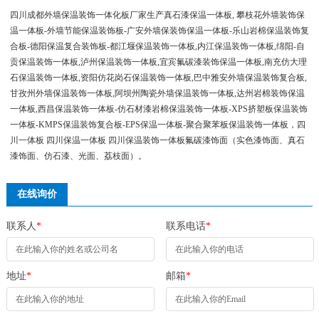
四川成都外墙保温装饰一体化板厂家生产真石漆保温一体板, 攀枝花外墙装饰保
温一体板-外墙节能保温装饰板-广安外墙保装饰保温一体板-乐山岩棉保温装饰复
合板-德阳保温复合装饰板-都江堰保温装饰一体板,内江保温装饰一体板,绵阳-自
贡保温装饰一体板,泸州保温装饰一体板,宜宾氟碳漆装饰保温一体板,南充仿大理
石保温装饰一体板,资阳仿花岗石保温装饰一体板,巴中雅安外墙保温装饰复合板,
甘孜州外墙保温装饰一体板,阿坝州陶瓷外墙保温装饰一体板,达州岩棉装饰保温
一体板,西昌保温装饰一体板-仿石材漆岩棉保温装饰一体板-XPS挤塑板保温装饰
一体板-KMPS保温装饰复合板-EPS保温一体板-聚合聚苯板保温装饰一体板，四
川一体板 四川保温一体板 四川保温装饰一体板氟碳漆饰面（实色漆饰面、真石
漆饰面、仿石漆、光面、荔枝面）。
在线询价
联系人
*
联系电话
*
地址
*
邮箱
*