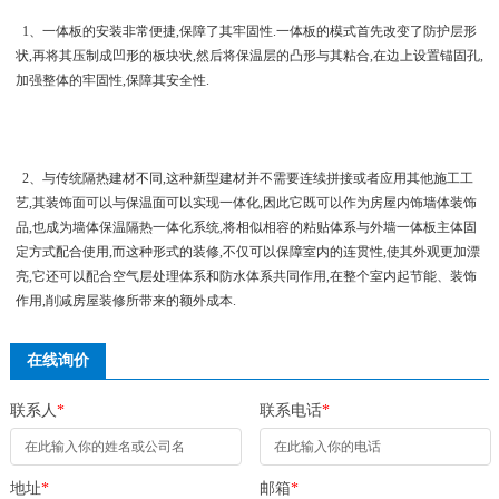
1、一体板的安装非常便捷,保障了其牢固性.一体板的模式首先改变了防护层形
状,再将其压制成凹形的板块状,然后将保温层的凸形与其粘合,在边上设置锚固孔,
加强整体的牢固性,保障其安全性.
2、与传统隔热建材不同,这种新型建材并不需要连续拼接或者应用其他施工工
艺,其装饰面可以与保温面可以实现一体化,因此它既可以作为房屋内饰墙体装饰
品,也成为墙体保温隔热一体化系统,将相似相容的粘贴体系与外墙一体板主体固
定方式配合使用,而这种形式的装修,不仅可以保障室内的连贯性,使其外观更加漂
亮,它还可以配合空气层处理体系和防水体系共同作用,在整个室内起节能、装饰
作用,削减房屋装修所带来的额外成本.
在线询价
联系人
*
联系电话
*
地址
*
邮箱
*